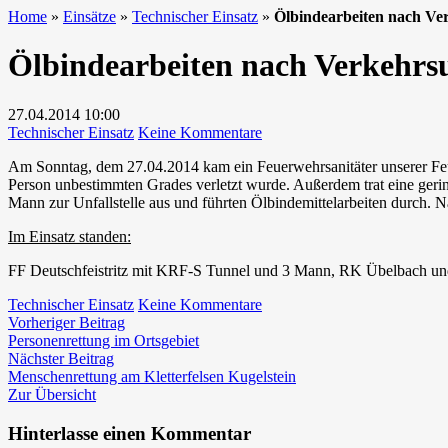
Home
»
Einsätze
»
Technischer Einsatz
»
Ölbindearbeiten nach Ver
Ölbindearbeiten nach Verkehrsu
27.04.2014
10:00
zu
Technischer Einsatz
Keine Kommentare
Ölbindearbeiten
Am Sonntag, dem 27.04.2014 kam ein Feuerwehrsanitäter unserer Feu
nach
Person unbestimmten Grades verletzt wurde. Außerdem trat eine ger
Verkehrsunfall
Mann zur Unfallstelle aus und führten Ölbindemittelarbeiten durch. 
Im Einsatz standen:
FF Deutschfeistritz mit KRF-S Tunnel und 3 Mann, RK Übelbach und 
zu
Technischer Einsatz
Keine Kommentare
Beitragsnavigation
Vorheriger
Ölbindearbeiten
Vorheriger Beitrag
Beitrag:
nach
Personenrettung im Ortsgebiet
Nächster
Verkehrsunfall
Nächster Beitrag
Beitrag:
Menschenrettung am Kletterfelsen Kugelstein
Zur Übersicht
Hinterlasse einen Kommentar