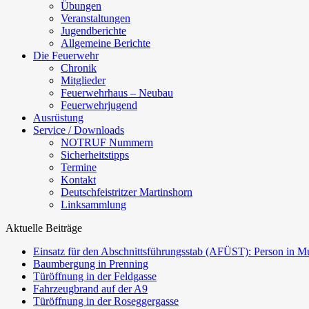
Übungen
Veranstaltungen
Jugendberichte
Allgemeine Berichte
Die Feuerwehr
Chronik
Mitglieder
Feuerwehrhaus – Neubau
Feuerwehrjugend
Ausrüstung
Service / Downloads
NOTRUF Nummern
Sicherheitstipps
Termine
Kontakt
Deutschfeistritzer Martinshorn
Linksammlung
Aktuelle Beiträge
Einsatz für den Abschnittsführungsstab (AFÜST): Person in Mu
Baumbergung in Prenning
Türöffnung in der Feldgasse
Fahrzeugbrand auf der A9
Türöffnung in der Roseggergasse