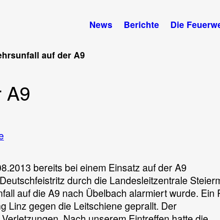
News
Berichte
Die Feuerw
hrsunfall auf der A9
r A9
zu
e
Verkehrsunfall
auf
.2013 bereits bei einem Einsatz auf der A9
der
eutschfeistritz durch die Landesleitzentrale Steier
A9
fall auf die A9 nach Übelbach alarmiert wurde. Ei
g Linz gegen die Leitschiene geprallt. Der
 Verletzungen. Nach unserem Eintreffen hatte die