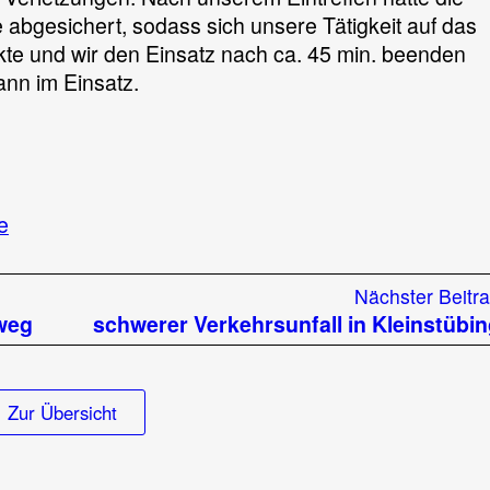
 abgesichert, sodass sich unsere Tätigkeit auf das
e und wir den Einsatz nach ca. 45 min. beenden
nn im Einsatz.
zu
e
Verkehrsunfall
auf
Nächster Beitr
der
weg
schwerer Verkehrsunfall in Kleinstübi
A9
Zur Übersicht