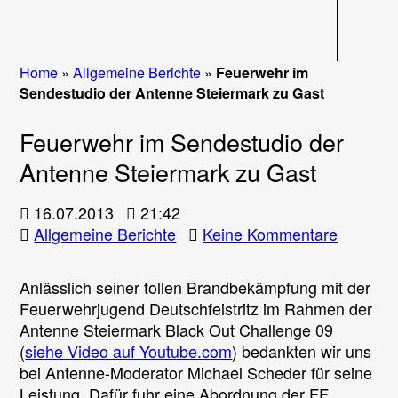
Navigati
Home
»
Allgemeine Berichte
»
Feuerwehr im
Sendestudio der Antenne Steiermark zu Gast
Feuerwehr im Sendestudio der
Antenne Steiermark zu Gast
16.07.2013
21:42
zu
Allgemeine Berichte
Keine Kommentare
Feuerwe
im
Anlässlich seiner tollen Brandbekämpfung mit der
Sendest
Feuerwehrjugend Deutschfeistritz im Rahmen der
der
Antenne Steiermark Black Out Challenge 09
Antenne
(
siehe Video auf Youtube.com
) bedankten wir uns
Steierm
bei Antenne-Moderator Michael Scheder für seine
zu
Leistung. Dafür fuhr eine Abordnung der FF