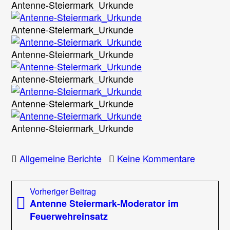
Antenne-Steiermark_Urkunde
Antenne-Steiermark_Urkunde
Antenne-Steiermark_Urkunde
Antenne-Steiermark_Urkunde
Antenne-Steiermark_Urkunde
Antenne-Steiermark_Urkunde
zu
Allgemeine Berichte
Keine Kommentare
Feuerwe
im
Beitragsnavigation
Vorheriger
Vorheriger Beitrag
Sendest
Beitrag:
Antenne Steiermark-Moderator im
der
Feuerwehreinsatz
Antenne