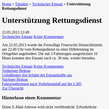
Home
»
Einsätze
»
Technischer Einsatz
»
Unterstützung
Rettungsdienst
Unterstützung Rettungsdienst
22.05.2013
22:49
zu
Technischer Einsatz
Keine Kommentare
Unterstützung
Am 22.05.2013 wurde die Freiwillige Feuerwehr Deutschfeistritz
Rettungsdienst
um 22:49 Uhr vom Rettungsdienst zu einer Hilfeleistung im
Ortsgebiet angefordert. Die mit 3 Fahrzeugen ausgerückten 16
Mann konnten den Einsatz nach ca. 30 min. wieder beenden.
zu
Technischer Einsatz
Keine Kommentare
Beitragsnavigation
Vorheriger
Unterstützung
Vorheriger Beitrag
Beitrag:
Rettungsdienst
Unfalllenker löst Irrfahrt der Einsatzkräfte aus
Nächster
Nächster Beitrag
Beitrag:
Fahrzeugbergung nach Verkehrsunfall auf der L385
Zur Übersicht
Hinterlasse einen Kommentar
Deine E-Mail-Adresse wird nicht veröffentlicht.
Erforderliche