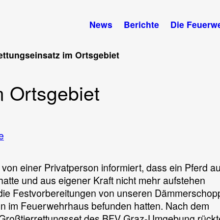
News
Berichte
Die Feuerw
ettungseinsatz im Ortsgebiet
m Ortsgebiet
zu
e
Tierrettungseinsatz
im
on einer Privatperson informiert, dass ein Pferd au
Ortsgebiet
hatte und aus eigener Kraft nicht mehr aufstehen
e die Festvorbereitungen von unseren Dämmerschop
en im Feuerwehrhaus befunden hatten. Nach dem
m Großtierrettungsset des BFV Graz-Umgebung rück