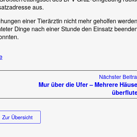
satzadresse aus.
ühungen einer Tierärztin nicht mehr geholfen werde
hteter Dinge nach einer Stunde den Einsatz beende
onnten.
zu
e
Tierrettungseinsatz
im
Nächster Beitr
Ortsgebiet
Mur über die Ufer – Mehrere Häus
überflut
Zur Übersicht