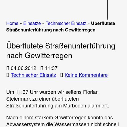
Navigati
Home
»
Einsätze
»
Technischer Einsatz
»
Überflutete
Straßenunterführung nach Gewitterregen
Überflutete Straßenunterführung
nach Gewitterregen
04.06.2012
11:37
zu
Technischer Einsatz
Keine Kommentare
Überflut
Straßen
Um 11:37 Uhr wurden wir seitens Florian
nach
Steiermark zu einer überfluteten
Gewitte
Straßenunterführung am Murboden alarmiert.
Nach einem starkem Gewitterregen konnte das
Abwassersystem die Wassermassen nicht schnell