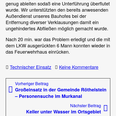
genug ableiten sodaß eine Unterführung überflutet
wurde. Wir unterstützten den bereits anwesenden
Außendienst unseres Bauhofes bei der
Entfernung diverser Verklausungen damit ein
ungehindertes Abfließen möglich gemacht wurde.
Nach 20 min. war das Problem erledigt und die mit
dem LKW ausgerückten 6 Mann konnten wieder in
das Feuerwehrhaus einrücken.
zu
Technischer Einsatz
Keine Kommentare
Überflut
Straßen
Beitragsnavigation
Vorheriger
Vorheriger Beitrag
nach
Beitrag:
Großeinsatz in der Gemeinde Röthelstein
Gewitte
– Personensuche im Murkanal
Nächst
Nächster Beitrag
Beitrag
Keller unter Wasser im Ortsgebiet