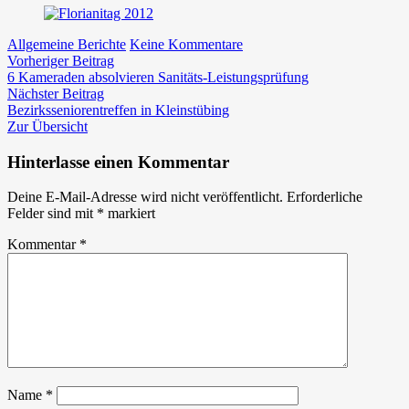
zu
Allgemeine Berichte
Keine Kommentare
Beitragsnavigation
Vorheriger
Florianitag
Vorheriger Beitrag
Beitrag:
in
6 Kameraden absolvieren Sanitäts-Leistungsprüfung
Nächster
Großstübing
Nächster Beitrag
Beitrag:
Bezirksseniorentreffen in Kleinstübing
Zur Übersicht
Hinterlasse einen Kommentar
Deine E-Mail-Adresse wird nicht veröffentlicht.
Erforderliche
Felder sind mit
*
markiert
Kommentar
*
Name
*