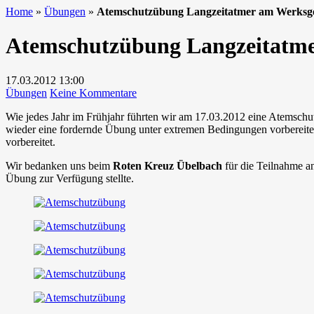
Home
»
Übungen
»
Atemschutzübung Langzeitatmer am Werks
Atemschutzübung Langzeitatm
17.03.2012
13:00
zu
Übungen
Keine Kommentare
Atemschutzübung
Wie jedes Jahr im Frühjahr führten wir am 17.03.2012 eine Atemschu
Langzeitatmer
wieder eine fordernde Übung unter extremen Bedingungen vorbereitet.
am
vorbereitet.
Werksgelände
W&P
Wir bedanken uns beim
Roten Kreuz Übelbach
für die Teilnahme a
Übung zur Verfügung stellte.