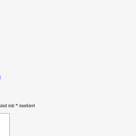
z
sind mit
*
markiert