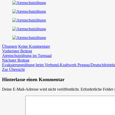
zu
Übungen
Keine Kommentare
Beitragsnavigation
Vorheriger
Atemschutzübung
Vorheriger Beitrag
Beitrag:
Langzeitatmer
Atemschutzübung im Turnsaal
Nächster
am
Nächster Beitrag
Beitrag:
Werksgelände
Evakuierungsübung beim Verbund-Kraftwerk Peggau/Deutschfeistrit
W&P
Zur Übersicht
Hinterlasse einen Kommentar
Deine E-Mail-Adresse wird nicht veröffentlicht.
Erforderliche Felder 