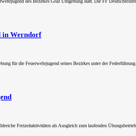
erwehrjugend des Bezirkes Graz Umgebung statt. Die FF Deutschfeistri
d in Werndorf
ung für die Feuerwehrjugend seines Bezirkes unter der Federführung 
gend
reiche Freizeitaktivitäten als Ausgleich zum laufenden Übungsbetrieb