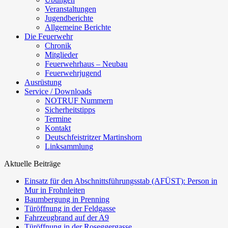
Veranstaltungen
Jugendberichte
Allgemeine Berichte
Die Feuerwehr
Chronik
Mitglieder
Feuerwehrhaus – Neubau
Feuerwehrjugend
Ausrüstung
Service / Downloads
NOTRUF Nummern
Sicherheitstipps
Termine
Kontakt
Deutschfeistritzer Martinshorn
Linksammlung
Aktuelle Beiträge
Einsatz für den Abschnittsführungsstab (AFÜST): Person in
Mur in Frohnleiten
Baumbergung in Prenning
Türöffnung in der Feldgasse
Fahrzeugbrand auf der A9
Türöffnung in der Roseggergasse