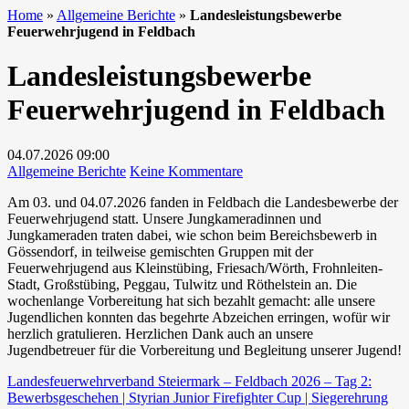
Home
»
Allgemeine Berichte
»
Landesleistungsbewerbe
Feuerwehrjugend in Feldbach
Landesleistungsbewerbe
Feuerwehrjugend in Feldbach
04.07.2026
09:00
zu
Allgemeine Berichte
Keine Kommentare
Landesleistungsbewerbe
Am 03. und 04.07.2026 fanden in Feldbach die Landesbewerbe der
Feuerwehrjugend
Feuerwehrjugend statt. Unsere Jungkameradinnen und
in
Jungkameraden traten dabei, wie schon beim Bereichsbewerb in
Feldbach
Gössendorf, in teilweise gemischten Gruppen mit der
Feuerwehrjugend aus Kleinstübing, Friesach/Wörth, Frohnleiten-
Stadt, Großstübing, Peggau, Tulwitz und Röthelstein an. Die
wochenlange Vorbereitung hat sich bezahlt gemacht: alle unsere
Jugendlichen konnten das begehrte Abzeichen erringen, wofür wir
herzlich gratulieren. Herzlichen Dank auch an unsere
Jugendbetreuer für die Vorbereitung und Begleitung unserer Jugend!
Landesfeuerwehrverband Steiermark – Feldbach 2026 – Tag 2:
Bewerbsgeschehen | Styrian Junior Firefighter Cup | Siegerehrung