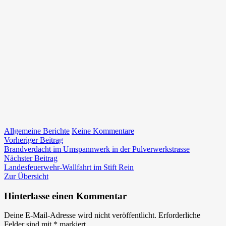
zu
Allgemeine Berichte
Keine Kommentare
Beitragsnavigation
Vorheriger
Landesleistungsbewerbe
Vorheriger Beitrag
Beitrag:
Feuerwehrjugend
Brandverdacht im Umspannwerk in der Pulverwerkstrasse
Nächster
in
Nächster Beitrag
Beitrag:
Feldbach
Landesfeuerwehr-Wallfahrt im Stift Rein
Zur Übersicht
Hinterlasse einen Kommentar
Deine E-Mail-Adresse wird nicht veröffentlicht.
Erforderliche
Felder sind mit
*
markiert