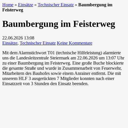
Home
»
Einsätze
»
Technischer Einsatz
»
Baumbergung im
Feisterweg
Baumbergung im Feisterweg
22.06.2026
13:08
zu
Einsätze
,
Technischer Einsatz
Keine Kommentare
Baumbergung
Mit dem Alarmstichwort T01 (technische Hilfeleistung) alarmierte
im
uns die Landesleitzentrale Steiermark am 22.06.2026 um 13:07 Uhr
Feisterweg
zu einer Baumbergung im Feisterweg. Eine große Buche blockierte
die gesamte Straße und wurde in Zusammenarbeit von Feuerwehr,
Mitarbeitern des Bauhofes sowie einem Anrainer entfernt. Die mit
unserem HLF 3 ausgerückten 7 Mitglieder konnten nach einer
Einsatzzeit von 3 Stunden den Einsatz beenden.