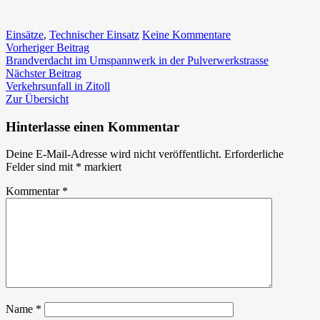
zu
Einsätze
,
Technischer Einsatz
Keine Kommentare
Beitragsnavigation
Vorheriger
Baumbergung
Vorheriger Beitrag
Beitrag:
im
Brandverdacht im Umspannwerk in der Pulverwerkstrasse
Nächster
Feisterweg
Nächster Beitrag
Beitrag:
Verkehrsunfall in Zitoll
Zur Übersicht
Hinterlasse einen Kommentar
Deine E-Mail-Adresse wird nicht veröffentlicht.
Erforderliche
Felder sind mit
*
markiert
Kommentar
*
Name
*