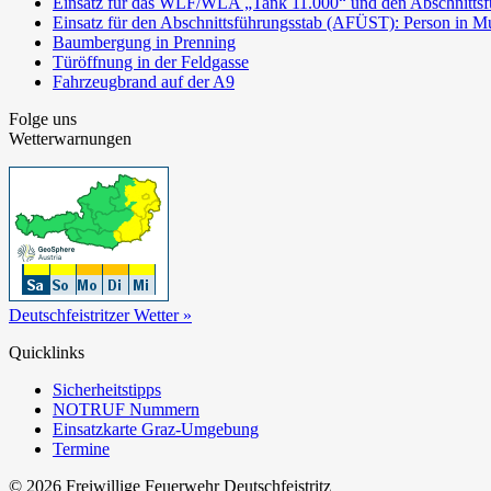
Einsatz für das WLF/WLA „Tank 11.000“ und den Abschnittsf
Einsatz für den Abschnittsführungsstab (AFÜST): Person in Mu
Baumbergung in Prenning
Türöffnung in der Feldgasse
Fahrzeugbrand auf der A9
Folge uns
Wetterwarnungen
Deutschfeistritzer Wetter »
Quicklinks
Sicherheitstipps
NOTRUF Nummern
Einsatzkarte Graz-Umgebung
Termine
© 2026 Freiwillige Feuerwehr Deutschfeistritz