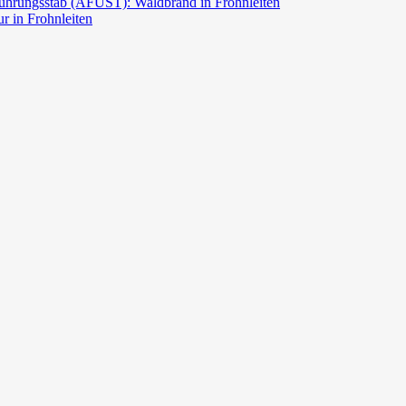
ührungsstab (AFÜST): Waldbrand in Frohnleiten
r in Frohnleiten