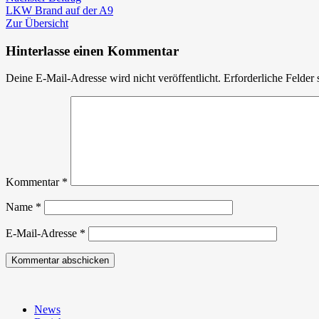
Beitrag:
A9
LKW Brand auf der A9
Zur Übersicht
Hinterlasse einen Kommentar
Deine E-Mail-Adresse wird nicht veröffentlicht.
Erforderliche Felder 
Kommentar
*
Name
*
E-Mail-Adresse
*
News