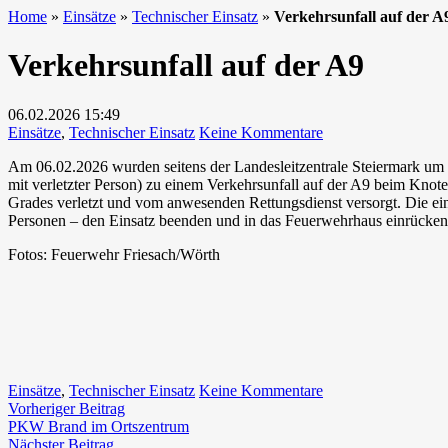
Home
»
Einsätze
»
Technischer Einsatz
»
Verkehrsunfall auf der A
Verkehrsunfall auf der A9
06.02.2026
15:49
zu
Einsätze
,
Technischer Einsatz
Keine Kommentare
Verkehrsunfall
Am 06.02.2026 wurden seitens der Landesleitzentrale Steiermark um
auf
mit verletzter Person) zu einem Verkehrsunfall auf der A9 beim Knot
der
Grades verletzt und vom anwesenden Rettungsdienst versorgt. Die e
A9
Personen – den Einsatz beenden und in das Feuerwehrhaus einrücken
Fotos: Feuerwehr Friesach/Wörth
zu
Einsätze
,
Technischer Einsatz
Keine Kommentare
Beitragsnavigation
Vorheriger
Verkehrsunfall
Vorheriger Beitrag
Beitrag:
auf
PKW Brand im Ortszentrum
Nächster
der
Nächster Beitrag