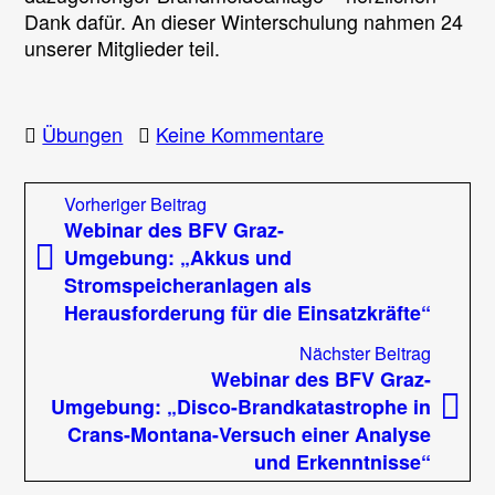
Dank dafür. An dieser Winterschulung nahmen 24
unserer Mitglieder teil.
zu
Übungen
Keine Kommentare
2.
Winterschulung
Beitragsnavigation
Vorheriger
Vorheriger Beitrag
2026
Beitrag:
Webinar des BFV Graz-
–
Umgebung: „Akkus und
Begehung/Besichti
Stromspeicheranlagen als
Verbund
Herausforderung für die Einsatzkräfte“
Nächst
Nächster Beitrag
Beitrag
Webinar des BFV Graz-
Umgebung: „Disco-Brandkatastrophe in
Crans-Montana-Versuch einer Analyse
und Erkenntnisse“