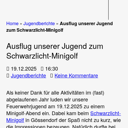
Navigati
Home
»
Jugendberichte
»
Ausflug unserer Jugend
zum Schwarzlicht-Minigolf
Ausflug unserer Jugend zum
Schwarzlicht-Minigolf
19.12.2025
16:30
zu
Jugendberichte
Keine Kommentare
Ausflug
unserer
Als keiner Dank für alle Aktivitäten im (fast)
Jugend
abgelaufenen Jahr luden wir unsere
zum
Feuerwehrjugend am 19.12.2025 zu einem
Schwarzlicht
Minigolf-Abend ein. Dabei kam beim
Schwarzlicht-
Minigolf
Minigolf
in Gössendorf der Spaß nicht zu kurz, wie
die Impressionen bezeugen. Natürlich durfte bei