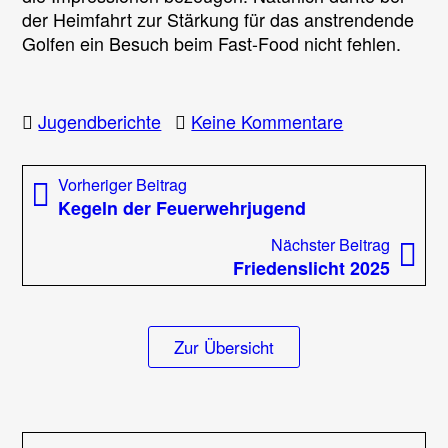
der Heimfahrt zur Stärkung für das anstrendende
Golfen ein Besuch beim Fast-Food nicht fehlen.
zu
Jugendberichte
Keine Kommentare
Ausflug
unserer
Beitragsnavigation
Vorheriger
Vorheriger Beitrag
Jugend
Beitrag:
Kegeln der Feuerwehrjugend
zum
Schwarzlicht
Nächst
Nächster Beitrag
Minigolf
Beitrag
Friedenslicht 2025
Zur Übersicht