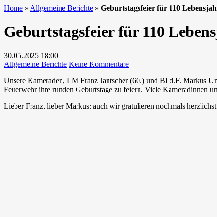
Home
»
Allgemeine Berichte
»
Geburtstagsfeier für 110 Lebensjah
Geburtstagsfeier für 110 Lebens
30.05.2025
18:00
zu
Allgemeine Berichte
Keine Kommentare
Geburtstagsfeier
Unsere Kameraden, LM Franz Jantscher (60.) und BI d.F. Markus Unte
für
Feuerwehr ihre runden Geburtstage zu feiern. Viele Kameradinnen und
110
Lebensjahre
Lieber Franz, lieber Markus: auch wir gratulieren nochmals herzlichs