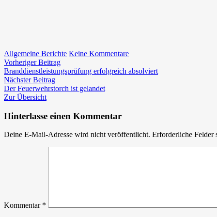
zu
Allgemeine Berichte
Keine Kommentare
Beitragsnavigation
Vorheriger
Geburtstagsfeier
Vorheriger Beitrag
Beitrag:
für
Branddienstleistungsprüfung erfolgreich absolviert
Nächster
110
Nächster Beitrag
Beitrag:
Lebensjahre
Der Feuerwehrstorch ist gelandet
Zur Übersicht
Hinterlasse einen Kommentar
Deine E-Mail-Adresse wird nicht veröffentlicht.
Erforderliche Felder 
Kommentar
*