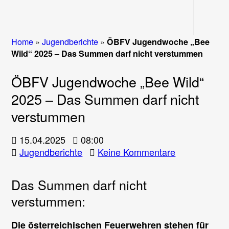
Navigati
Home
»
Jugendberichte
»
ÖBFV Jugendwoche „Bee
Wild“ 2025 – Das Summen darf nicht verstummen
ÖBFV Jugendwoche „Bee Wild“
2025 – Das Summen darf nicht
verstummen
15.04.2025
08:00
zu
Jugendberichte
Keine Kommentare
ÖBFV
Jugendwoch
Das Summen darf nicht
„Bee
verstummen:
Wild“
2025
Die österreichischen Feuerwehren stehen für
–