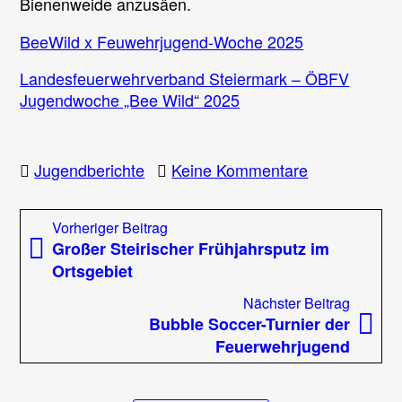
Bienenweide anzusäen.
BeeWild x Feuwehrjugend-Woche 2025
Landesfeuerwehrverband Steiermark – ÖBFV
Jugendwoche „Bee Wild“ 2025
zu
Jugendberichte
Keine Kommentare
ÖBFV
Jugendwoch
Beitragsnavigation
Vorheriger
Vorheriger Beitrag
„Bee
Beitrag:
Großer Steirischer Frühjahrsputz im
Wild“
Ortsgebiet
2025
–
Nächst
Nächster Beitrag
Das
Beitrag
Bubble Soccer-Turnier der
Summen
Feuerwehrjugend
darf
nicht