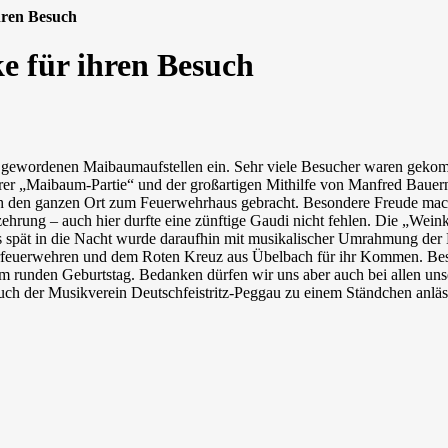
hren Besuch
e für ihren Besuch
ion gewordenen Maibaumaufstellen ein. Sehr viele Besucher waren ge
serer „Maibaum-Partie“ und der großartigen Mithilfe von Manfred Bauer
h den ganzen Ort zum Feuerwehrhaus gebracht. Besondere Freude machte
zehrung – auch hier durfte eine zünftige Gaudi nicht fehlen. Die „Wein
s spät in die Nacht wurde daraufhin mit musikalischer Umrahmung de
arfeuerwehren und dem Roten Kreuz aus Übelbach für ihr Kommen. Beso
 runden Geburtstag. Bedanken dürfen wir uns aber auch bei allen unse
ch der Musikverein Deutschfeistritz-Peggau zu einem Ständchen anläs