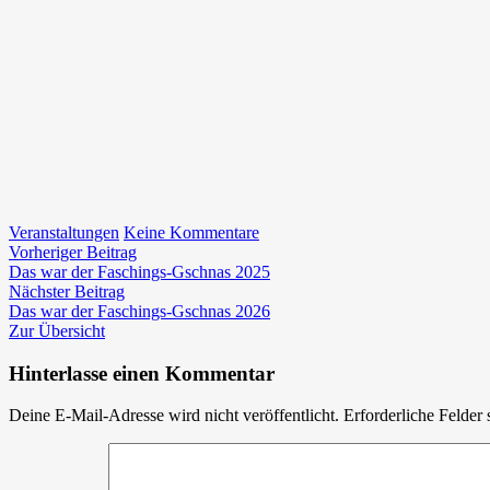
zu
Veranstaltungen
Keine Kommentare
Beitragsnavigation
Vorheriger
Maibaumaufstellen
Vorheriger Beitrag
Beitrag:
2025
Das war der Faschings-Gschnas 2025
Nächster
–
Nächster Beitrag
Beitrag:
Danke
Das war der Faschings-Gschnas 2026
für
Zur Übersicht
ihren
Besuch
Hinterlasse einen Kommentar
Deine E-Mail-Adresse wird nicht veröffentlicht.
Erforderliche Felder 