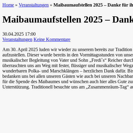
Home
»
Veranstaltungen
»
Maibaumaufstellen 2025 – Danke für i
Maibaumaufstellen 2025 – Dank
30.04.2025
17:00
zu
Veranstaltungen
Keine Kommentare
Maibaumaufstellen
Am 30. April 2025 luden wir wieder zu unserem bereits zur Tradit
2025
aufzustellen. Dieser wurde bereits in den Vormittagsstunden von un
–
musikalischer Begleitung von Vater und Sohn „Fredi`s“ Reicher durc
Danke
überraschten uns am Weg mit fester, flüssiger und musikalischer Weg
für
wunderbaren Polka- und Marschklängen – herzlichen Dank dafür. Bi
ihren
bedanken uns bei allen unseren Gästen wie auch bei unseren Nachb
Besuch
für die Spende des Maibaumes und wünschen auch hier alles Gute zum
Unterstützung. Traditionell besuchte uns am „Zusammenräum-Tag“ au