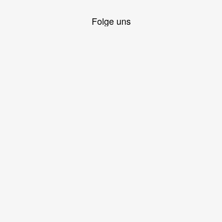
Folge uns
Wetterwarnungen
Deutschfeistritzer Wetter »
Quicklinks