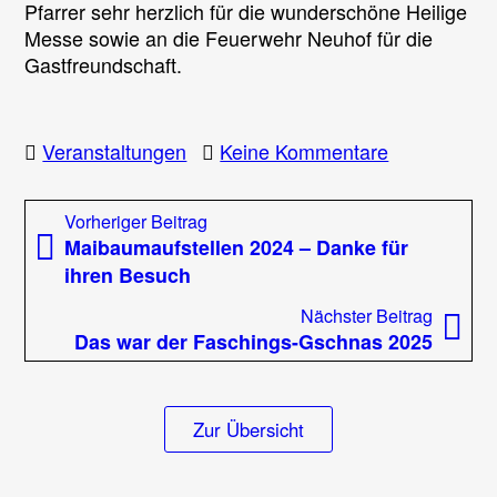
Pfarrer sehr herzlich für die wunderschöne Heilige
Messe sowie an die Feuerwehr Neuhof für die
Gastfreundschaft.
zu
Veranstaltungen
Keine Kommentare
Florianifeier
in
Beitragsnavigation
Vorheriger
Vorheriger Beitrag
Neuhof
Beitrag:
Maibaumaufstellen 2024 – Danke für
ihren Besuch
Nächst
Nächster Beitrag
Beitrag
Das war der Faschings-Gschnas 2025
Zur Übersicht