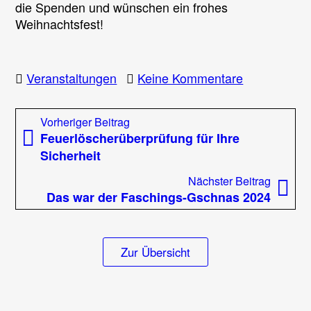
die Spenden und wünschen ein frohes
Weihnachtsfest!
zu
Veranstaltungen
Keine Kommentare
Friedenslich
2023
Beitragsnavigation
Vorheriger
Vorheriger Beitrag
Beitrag:
Feuerlöscherüberprüfung für Ihre
Sicherheit
Nächst
Nächster Beitrag
Beitrag
Das war der Faschings-Gschnas 2024
Zur Übersicht