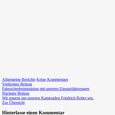
zu
Allgemeine Berichte
Keine Kommentare
Beitragsnavigation
Vorheriger
Hochzeit
Vorheriger Beitrag
Beitrag:
von
Fahrsicherheitstraining mit unseren Einsatzfahrzeugen
Nächster
Patrick
Nächster Beitrag
Beitrag:
und
Wir trauern um unseren Kameraden Friedrich Reiter sen.
Tamara
Zur Übersicht
Hinterlasse einen Kommentar