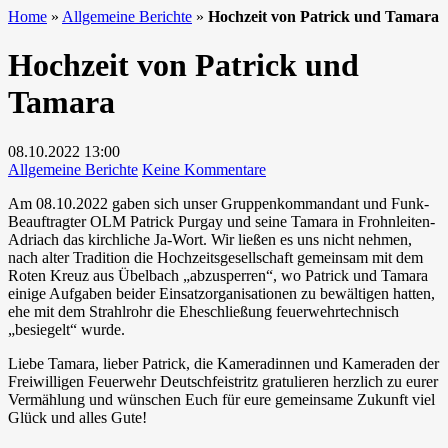
Home
»
Allgemeine Berichte
»
Hochzeit von Patrick und Tamara
Hochzeit von Patrick und
Tamara
08.10.2022
13:00
zu
Allgemeine Berichte
Keine Kommentare
Hochzeit
Am 08.10.2022 gaben sich unser Gruppenkommandant und Funk-
von
Beauftragter OLM Patrick Purgay und seine Tamara in Frohnleiten-
Patrick
Adriach das kirchliche Ja-Wort. Wir ließen es uns nicht nehmen,
und
nach alter Tradition die Hochzeitsgesellschaft gemeinsam mit dem
Tamara
Roten Kreuz aus Übelbach „abzusperren“, wo Patrick und Tamara
einige Aufgaben beider Einsatzorganisationen zu bewältigen hatten,
ehe mit dem Strahlrohr die Eheschließung feuerwehrtechnisch
„besiegelt“ wurde.
Liebe Tamara, lieber Patrick, die Kameradinnen und Kameraden der
Freiwilligen Feuerwehr Deutschfeistritz gratulieren herzlich zu eurer
Vermählung und wünschen Euch für eure gemeinsame Zukunft viel
Glück und alles Gute!