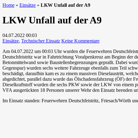
Home
»
Einsätze
»
LKW Unfall auf der A9
LKW Unfall auf der A9
04.07.2022
00:03
zu
Einsätze
,
Technischer Einsatz
Keine Kommentare
LKW
Am 04.07.2022 um 00:03 Uhr wurden die Feuerwehren Deutschfeistr
Unfall
Deutschfeistritz war in Fahrtrichtung Voralpenkreuz am Beginn der de
auf
Betonmittelwand sowie Baustellenbegrenzungen geprallt. Dabei wurd
der
Gegenspur) wurden sechs weitere Fahrzeuge ebenfalls zum Teil schwer
A9
beschädigt, daraufhin kam es zu einem massiven Dieselaustritt, welc
abgedichtet, parallel dazu wurde das Ölschadensfahrzeug (ÖF) der F
Dieselkraftstoff wurden die sechs PKW sowie der LKW von einem p
VFA ausgerückten 18 Personen unserer Wehr den Einsatz beenden un
Im Einsatz standen: Feuerwehren Deutschfeistritz, Friesach/Wörth 