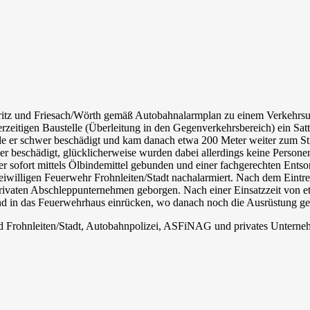
itz und Friesach/Wörth gemäß Autobahnalarmplan zu einem Verkehrsu
rzeitigen Baustelle (Überleitung in den Gegenverkehrsbereich) ein Sat
e er schwer beschädigt und kam danach etwa 200 Meter weiter zum Sti
 beschädigt, glücklicherweise wurden dabei allerdings keine Personen 
her sofort mittels Ölbindemittel gebunden und einer fachgerechten Ent
reiwilligen Feuerwehr Frohnleiten/Stadt nachalarmiert. Nach dem Eintr
rivaten Abschleppunternehmen geborgen. Nach einer Einsatzzeit von
d in das Feuerwehrhaus einrücken, wo danach noch die Ausrüstung ger
und Frohnleiten/Stadt, Autobahnpolizei, ASFiNAG und privates Unter