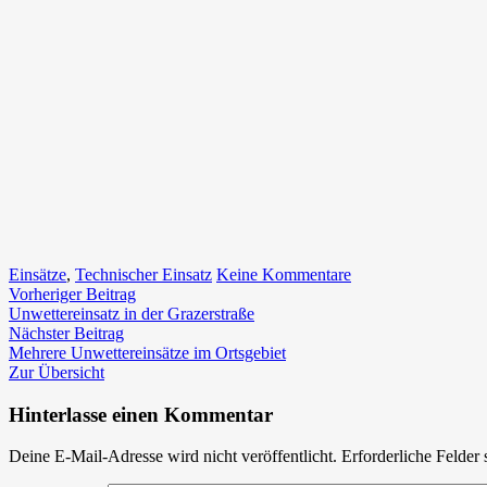
zu
Einsätze
,
Technischer Einsatz
Keine Kommentare
Beitragsnavigation
Vorheriger
LKW
Vorheriger Beitrag
Beitrag:
Unfall
Unwettereinsatz in der Grazerstraße
Nächster
auf
Nächster Beitrag
Beitrag:
der
Mehrere Unwettereinsätze im Ortsgebiet
A9
Zur Übersicht
Hinterlasse einen Kommentar
Deine E-Mail-Adresse wird nicht veröffentlicht.
Erforderliche Felder 