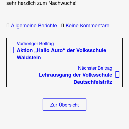
sehr herzlich zum Nachwuchs!
zu
Allgemeine Berichte
Keine Kommentare
Der
Feuerwe
Beitragsnavigation
Vorheriger
Vorheriger Beitrag
ist
Beitrag:
Aktion „Hallo Auto“ der Volksschule
gelande
Waldstein
Nächst
Nächster Beitrag
Beitrag
Lehrausgang der Volksschule
Deutschfeistritz
Zur Übersicht