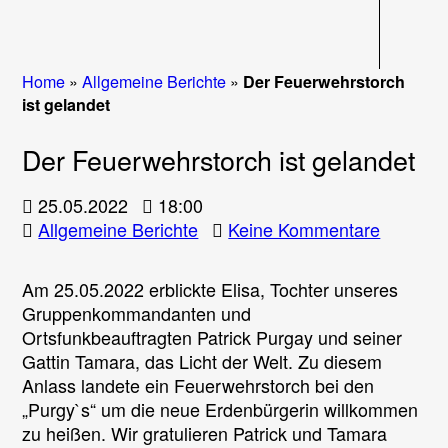
Navigati
Home
»
Allgemeine Berichte
»
Der Feuerwehrstorch
ist gelandet
Der Feuerwehrstorch ist gelandet
25.05.2022
18:00
zu
Allgemeine Berichte
Keine Kommentare
Der
Feuerwe
Am 25.05.2022 erblickte Elisa, Tochter unseres
ist
Gruppenkommandanten und
gelande
Ortsfunkbeauftragten Patrick Purgay und seiner
Gattin Tamara, das Licht der Welt. Zu diesem
Anlass landete ein Feuerwehrstorch bei den
„Purgy`s“ um die neue Erdenbürgerin willkommen
zu heißen. Wir gratulieren Patrick und Tamara