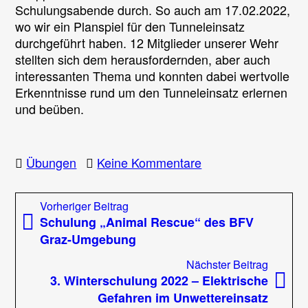
und
Schulungsabende durch. So auch am 17.02.2022,
Einsatzleiter
wo wir ein Planspiel für den Tunneleinsatz
–
durchgeführt haben. 12 Mitglieder unserer Wehr
Planspiel
stellten sich dem herausfordernden, aber auch
Tunneleinsatz
interessanten Thema und konnten dabei wertvolle
￼
Erkenntnisse rund um den Tunneleinsatz erlernen
und beüben.
zu
Übungen
Keine Kommentare
Schulung
unserer
Beitragsnavigation
Vorheriger
Vorheriger Beitrag
Gruppenkommanda
Beitrag:
Schulung „Animal Rescue“ des BFV
und
Graz-Umgebung
Einsatzleiter
–
Nächst
Nächster Beitrag
Planspiel
Beitrag
3. Winterschulung 2022 – Elektrische
Tunneleinsatz
Gefahren im Unwettereinsatz