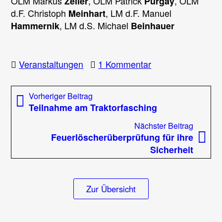
OLM Markus
, OLM Patrick
, OLM
Zeiler
Purgay
d.F. Christoph
, LM d.F. Manuel
Meinhart
, LM d.S. Michael
Hammernik
Beinhauer
zu
Veranstaltungen
1 Kommentar
Abschnittsfeuerw
mit
Beitragsnavigation
Vorheriger
Vorheriger Beitrag
Auszeichnungen
Beitrag:
Teilnahme am Traktorfasching
von
verdienten
Nächst
Nächster Beitrag
Mitgliedern
Beitrag
Feuerlöscherüberprüfung für ihre
Sicherheit
Zur Übersicht