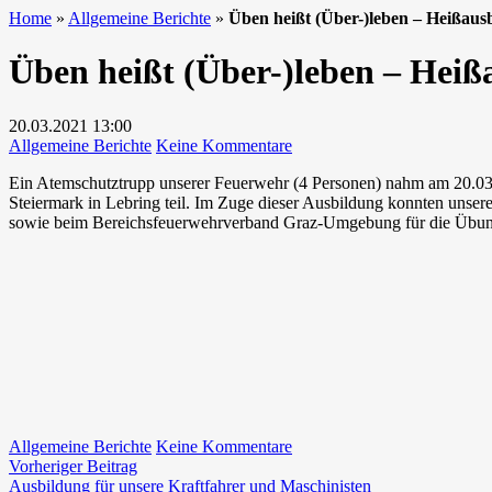
Home
»
Allgemeine Berichte
»
Üben heißt (Über-)leben – Heißaus
Üben heißt (Über-)leben – Heiß
20.03.2021
13:00
zu
Allgemeine Berichte
Keine Kommentare
Üben
Ein Atemschutztrupp unserer Feuerwehr (4 Personen) nahm am 20.03
heißt
Steiermark in Lebring teil. Im Zuge dieser Ausbildung konnten unsere 
(Über-)leben
sowie beim Bereichsfeuerwehrverband Graz-Umgebung für die Übun
–
Heißausbildung
zu
Allgemeine Berichte
Keine Kommentare
Beitragsnavigation
Vorheriger
Üben
Vorheriger Beitrag
Beitrag:
heißt
Ausbildung für unsere Kraftfahrer und Maschinisten