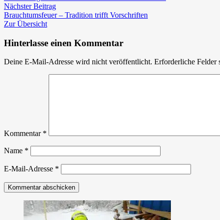
Nächster
(Über-)leben
Nächster Beitrag
Beitrag:
–
Brauchtumsfeuer – Tradition trifft Vorschriften
Heißausbildung
Zur Übersicht
Hinterlasse einen Kommentar
Deine E-Mail-Adresse wird nicht veröffentlicht.
Erforderliche Felder 
Kommentar
*
Name
*
E-Mail-Adresse
*