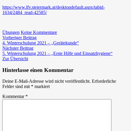
https://www.lfv.steiermark.at/desktopdefault.aspx/tabid-
1634/2484_read-42585/
zu
Übungen
Keine Kommentare
Beitragsnavigation
Vorheriger
Schulung
Vorheriger Beitrag
Beitrag:
„Gefahren
4. Winterschulung 2021 – „Gerätekunde“
Nächster
Elektrizität“
Nächster Beitrag
Beitrag:
des
5. Winterschulung 2021 – „Erste Hilfe und Einsatzhygiene“
BFV
Zur Übersicht
Graz-
Umgebung
Hinterlasse einen Kommentar
Deine E-Mail-Adresse wird nicht veröffentlicht.
Erforderliche
Felder sind mit
*
markiert
Kommentar
*