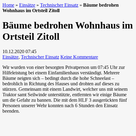
Home
»
Einsätze
»
Technischer Einsatz
»
Bäume bedrohen
Wohnhaus im Ortsteil Zitoll
Bäume bedrohen Wohnhaus im
Ortsteil Zitoll
10.12.2020
07:45
zu
Einsätze
,
Technischer Einsatz
Keine Kommentare
Bäume
Wir wurden von einer besorgten Privatperson um 07:45 Uhr zur
bedrohen
Hilfeleistung bei einem Einfamilienhaus verständigt. Mehrere
Wohnhaus
Bäume neigten sich – bedingt durch die hohe Schneelast –
im
bedrohlich in Richtung des Hauses und drohten auf dieses zu
Ortsteil
stürzen. Gemeinsam mit einem Landwirt, welcher uns mit seinem
Zitoll
Traktor samt Seilwinde unterstützte, entfernten wir einige Bäume
um die Gefahr zu bannen. Die mit dem HLF 3 ausgerückten fünf
Personen unserer Wehr konnten nach 6 Stunden den Einsatz
beenden.