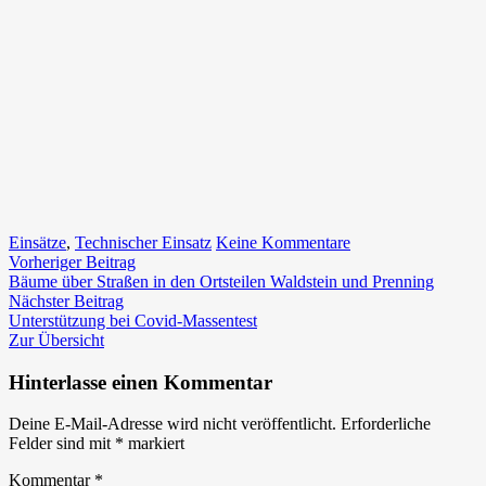
zu
Einsätze
,
Technischer Einsatz
Keine Kommentare
Beitragsnavigation
Vorheriger
Bäume
Vorheriger Beitrag
Beitrag:
bedrohen
Bäume über Straßen in den Ortsteilen Waldstein und Prenning
Nächster
Wohnhaus
Nächster Beitrag
Beitrag:
im
Unterstützung bei Covid-Massentest
Ortsteil
Zur Übersicht
Zitoll
Hinterlasse einen Kommentar
Deine E-Mail-Adresse wird nicht veröffentlicht.
Erforderliche
Felder sind mit
*
markiert
Kommentar
*