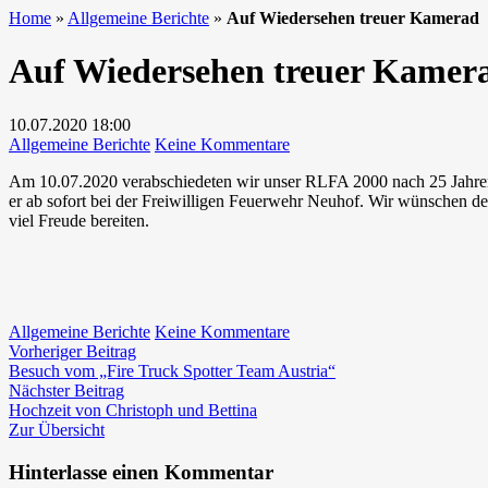
Home
»
Allgemeine Berichte
»
Auf Wiedersehen treuer Kamerad
Auf Wiedersehen treuer Kamer
10.07.2020
18:00
zu
Allgemeine Berichte
Keine Kommentare
Auf
Am 10.07.2020 verabschiedeten wir unser RLFA 2000 nach 25 Jahren E
Wiedersehen
er ab sofort bei der Freiwilligen Feuerwehr Neuhof. Wir wünschen de
treuer
viel Freude bereiten.
Kamerad
zu
Allgemeine Berichte
Keine Kommentare
Beitragsnavigation
Vorheriger
Auf
Vorheriger Beitrag
Beitrag:
Wiedersehen
Besuch vom „Fire Truck Spotter Team Austria“
Nächster
treuer
Nächster Beitrag
Beitrag:
Kamerad
Hochzeit von Christoph und Bettina
Zur Übersicht
Hinterlasse einen Kommentar