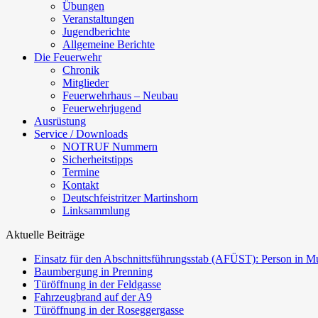
Übungen
Veranstaltungen
Jugendberichte
Allgemeine Berichte
Die Feuerwehr
Chronik
Mitglieder
Feuerwehrhaus – Neubau
Feuerwehrjugend
Ausrüstung
Service / Downloads
NOTRUF Nummern
Sicherheitstipps
Termine
Kontakt
Deutschfeistritzer Martinshorn
Linksammlung
Aktuelle Beiträge
Einsatz für den Abschnittsführungsstab (AFÜST): Person in Mu
Baumbergung in Prenning
Türöffnung in der Feldgasse
Fahrzeugbrand auf der A9
Türöffnung in der Roseggergasse