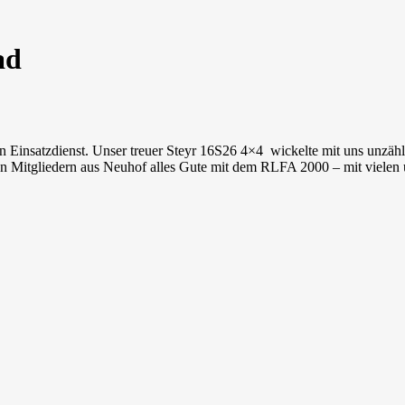
ad
insatzdienst. Unser treuer Steyr 16S26 4×4 wickelte mit uns unzählig
n Mitgliedern aus Neuhof alles Gute mit dem RLFA 2000 – mit vielen u