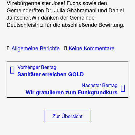
Vizebürgermeister Josef Fuchs sowie den
Gemeinderäten Dr. Julia Ghahramani und Daniel
Jantscher.Wir danken der Gemeinde
Deutschfeistritz für die abschließende Bewirtung.
zu
Allgemeine Berichte
Keine Kommentare
Steirisc
Frühjahr
Beitragsnavigation
Vorheriger
Vorheriger Beitrag
2019
Beitrag:
Sanitäter erreichen GOLD
Nächst
Nächster Beitrag
Beitrag
Wir gratulieren zum Funkgrundkurs
Zur Übersicht