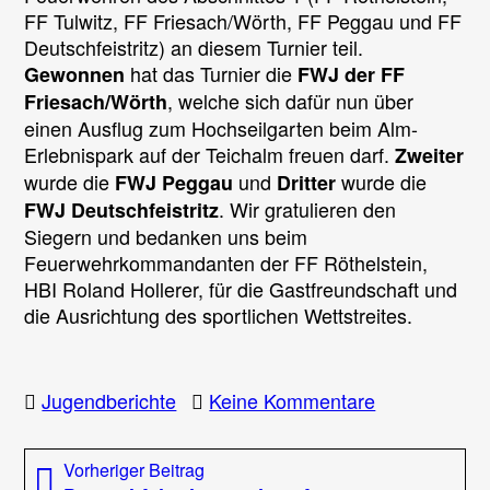
FF Tulwitz, FF Friesach/Wörth, FF Peggau und FF
Deutschfeistritz) an diesem Turnier teil.
hat das Turnier die
Gewonnen
FWJ der FF
, welche sich dafür nun über
Friesach/Wörth
einen Ausflug zum Hochseilgarten beim Alm-
Erlebnispark auf der Teichalm freuen darf.
Zweiter
wurde die
und
wurde die
FWJ Peggau
Dritter
. Wir gratulieren den
FWJ Deutschfeistritz
Siegern und bedanken uns beim
Feuerwehrkommandanten der FF Röthelstein,
HBI Roland Hollerer, für die Gastfreundschaft und
die Ausrichtung des sportlichen Wettstreites.
zu
Jugendberichte
Keine Kommentare
Bubble-
Soccer-
Beitragsnavigation
Vorheriger
Vorheriger Beitrag
Turnier