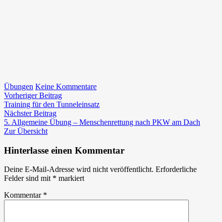
zu
Übungen
Keine Kommentare
Beitragsnavigation
Vorheriger
4.
Vorheriger Beitrag
Beitrag:
Allgemeine
Training für den Tunneleinsatz
Nächster
Übung
Nächster Beitrag
Beitrag:
–
5. Allgemeine Übung – Menschenrettung nach PKW am Dach
Errichten
Zur Übersicht
eines
behelfsmässigen
Hinterlasse einen Kommentar
Löschwasserbehälters
und
Deine E-Mail-Adresse wird nicht veröffentlicht.
Erforderliche
einer
Felder sind mit
*
markiert
Ölsperre
Kommentar
*