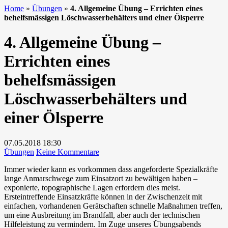
Home
»
Übungen
»
4. Allgemeine Übung – Errichten eines
behelfsmässigen Löschwasserbehälters und einer Ölsperre
4. Allgemeine Übung –
Errichten eines
behelfsmässigen
Löschwasserbehälters und
einer Ölsperre
07.05.2018
18:30
zu
Übungen
Keine Kommentare
4.
Immer wieder kann es vorkommen dass angeforderte Spezialkräfte
Allgemeine
lange Anmarschwege zum Einsatzort zu bewältigen haben –
Übung
exponierte, topographische Lagen erfordern dies meist.
–
Ersteintreffende Einsatzkräfte können in der Zwischenzeit mit
Errichten
einfachen, vorhandenen Gerätschaften schnelle Maßnahmen treffen,
eines
um eine Ausbreitung im Brandfall, aber auch der technischen
behelfsmässigen
Hilfeleistung zu vermindern. Im Zuge unseres Übungsabends
Löschwasserbehälters