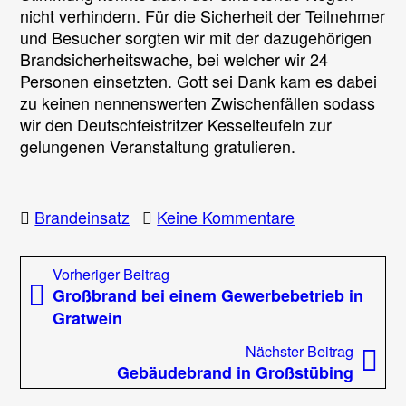
nicht verhindern. Für die Sicherheit der Teilnehmer
und Besucher sorgten wir mit der dazugehörigen
Brandsicherheitswache, bei welcher wir 24
Personen einsetzten. Gott sei Dank kam es dabei
zu keinen nennenswerten Zwischenfällen sodass
wir den Deutschfeistritzer Kesselteufeln zur
gelungenen Veranstaltung gratulieren.
zu
Brandeinsatz
Keine Kommentare
Brandsicherhe
beim
Beitragsnavigation
Vorheriger
Vorheriger Beitrag
Deutschfeistritz
Beitrag:
Großbrand bei einem Gewerbebetrieb in
Perchtenlauf
Gratwein
Nächst
Nächster Beitrag
Beitrag
Gebäudebrand in Großstübing