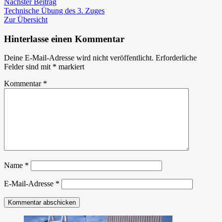
Nächster
Menschenrettung
Nächster Beitrag
Beitrag:
aus
Technische Übung des 3. Zuges
einem
Zur Übersicht
Schacht
Hinterlasse einen Kommentar
Deine E-Mail-Adresse wird nicht veröffentlicht.
Erforderliche
Felder sind mit
*
markiert
Kommentar
*
Name
*
E-Mail-Adresse
*