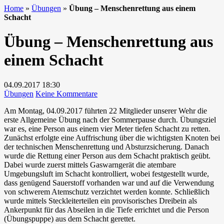
Home
»
Übungen
»
Übung – Menschenrettung aus einem
Schacht
Übung – Menschenrettung aus
einem Schacht
04.09.2017
18:30
zu
Übungen
Keine Kommentare
Übung
Am Montag, 04.09.2017 führten 22 Mitglieder unserer Wehr die
–
erste Allgemeine Übung nach der Sommerpause durch. Übungsziel
Menschenrettung
war es, eine Person aus einem vier Meter tiefen Schacht zu retten.
aus
Zunächst erfolgte eine Auffrischung über die wichtigsten Knoten bei
einem
der technischen Menschenrettung und Absturzsicherung. Danach
Schacht
wurde die Rettung einer Person aus dem Schacht praktisch geübt.
Dabei wurde zuerst mittels Gaswarngerät die atembare
Umgebungsluft im Schacht kontrolliert, wobei festgestellt wurde,
dass genügend Sauerstoff vorhanden war und auf die Verwendung
von schwerem Atemschutz verzichtet werden konnte. Schließlich
wurde mittels Steckleiterteilen ein provisorisches Dreibein als
Ankerpunkt für das Abseilen in die Tiefe errichtet und die Person
(Übungspuppe) aus dem Schacht gerettet.