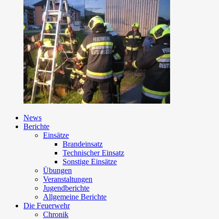
News
Berichte
Einsätze
Brandeinsatz
Technischer Einsatz
Sonstige Einsätze
Übungen
Veranstaltungen
Jugendberichte
Allgemeine Berichte
Die Feuerwehr
Chronik