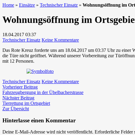
Home
»
Einsätze
»
Technischer Einsatz
»
Wohnungsöffnung im Ort
Wohnungsöffnung im Ortsgebie
18.04.2017
03:37
zu
Technischer Einsatz
Keine Kommentare
Wohnungsöffnung
Das Rote Kreuz forderte uns am 18.04.2017 um 03:37 Uhr zu einer Woh
im
die Türe nicht geöffnet. Während unserer Vorbereitung zur Türöffn
Ortsgebiet
mit 12 Personen.
zu
Technischer Einsatz
Keine Kommentare
Beitragsnavigation
Vorheriger
Wohnungsöffnung
Vorheriger Beitrag
Beitrag:
im
Fahrzeugbergung in der Übelbacherstrasse
Nächster
Ortsgebiet
Nächster Beitrag
Beitrag:
Tierrettung im Ortsgebiet
Zur Übersicht
Hinterlasse einen Kommentar
Deine E-Mail-Adresse wird nicht veröffentlicht.
Erforderliche Felder 