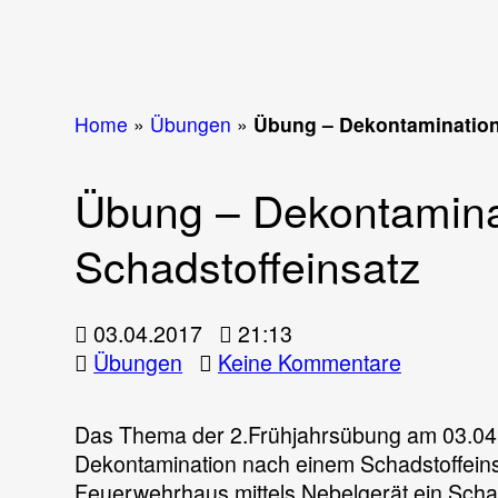
Home
»
Übungen
»
Übung – Dekontamination
Übung – Dekontamina
Schadstoffeinsatz
03.04.2017
21:13
zu
Übungen
Keine Kommentare
Übung
–
Das Thema der 2.Frühjahrsübung am 03.04.
Dekontami
Dekontamination nach einem Schadstoffeins
nach
Feuerwehrhaus mittels Nebelgerät ein Schads