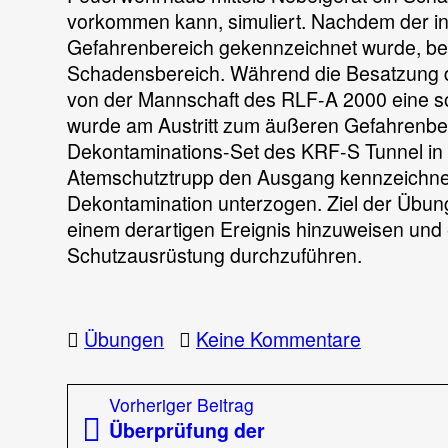
Schadstof
vorkommen kann, simuliert. Nachdem der i
Gefahrenbereich gekennzeichnet wurde, be
Schadensbereich. Während die Besatzung d
von der Mannschaft des RLF-A 2000 eine s
wurde am Austritt zum äußeren Gefahrenber
Dekontaminations-Set des KRF-S Tunnel in S
Atemschutztrupp den Ausgang kennzeichnete
Dekontamination unterzogen. Ziel der Übung 
einem derartigen Ereignis hinzuweisen und 
Schutzausrüstung durchzuführen.
zu
Übungen
Keine Kommentare
Übung
–
Beitragsnavigation
Vorheriger
Vorheriger Beitrag
Dekontami
Beitrag:
Überprüfung der
nach