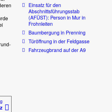
Einsatz für den
ßeren
Abschnittsführungsstab
n
(AFÜST): Person in Mur in
urde
Frohnleiten
ei
Baumbergung in Prenning
Türöffnung in der Feldgasse
rund-
Fahrzeugbrand auf der A9
Nächster
ag
Beitrag:
tz