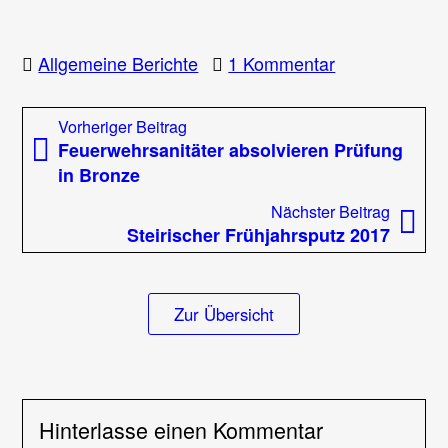
zu
Allgemeine Berichte
1 Kommentar
Erste
Hilfe
Beitragsnavigation
Vorheriger
Vorheriger Beitrag
Kurs
Beitrag:
Feuerwehrsanitäter absolvieren Prüfung
in
in Bronze
Frohnleiten
Nächst
Nächster Beitrag
Beitrag
Steirischer Frühjahrsputz 2017
Zur Übersicht
Hinterlasse einen Kommentar