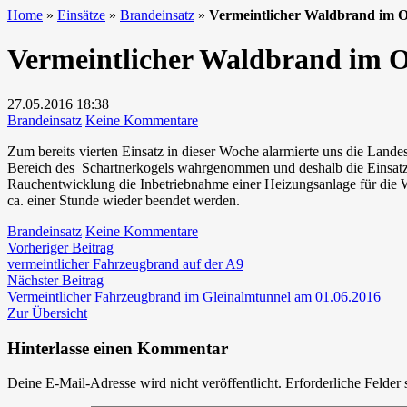
Home
»
Einsätze
»
Brandeinsatz
»
Vermeintlicher Waldbrand im O
Vermeintlicher Waldbrand im O
27.05.2016
18:38
zu
Brandeinsatz
Keine Kommentare
Vermeintlicher
Zum bereits vierten Einsatz in dieser Woche alarmierte uns die Lan
Waldbrand
Bereich des Schartnerkogels wahrgenommen und deshalb die Einsatzk
im
Rauchentwicklung die Inbetriebnahme einer Heizungsanlage für die W
Ortsgebiet
ca. einer Stunde wieder beendet werden.
am
27.05.2016
zu
Brandeinsatz
Keine Kommentare
Beitragsnavigation
Vorheriger
Vermeintlicher
Vorheriger Beitrag
Beitrag:
Waldbrand
vermeintlicher Fahrzeugbrand auf der A9
Nächster
im
Nächster Beitrag
Beitrag:
Ortsgebiet
Vermeintlicher Fahrzeugbrand im Gleinalmtunnel am 01.06.2016
am
Zur Übersicht
27.05.2016
Hinterlasse einen Kommentar
Deine E-Mail-Adresse wird nicht veröffentlicht.
Erforderliche Felder 