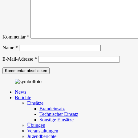
Kommentar
*
Name
*
E-Mail-Adresse
*
News
Berichte
Einsätze
Brandeinsatz
Technischer Einsatz
Sonstige Einsätze
Übungen
Veranstaltungen
Jugendberichte