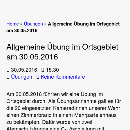
Navigati
Home
»
Übungen
»
Allgemeine Übung im Ortsgebiet
am 30.05.2016
Allgemeine Übung im Ortsgebiet
am 30.05.2016
30.05.2016
18:30
zu
Übungen
Keine Kommentare
Allgemeine
Übung
Am 30.05.2016 führten wir eine Übung im
im
Ortsgebiet durch. Als Übungsannahme galt es für
Ortsgebiet
die 20 eingesetzten KameradInnen unserer Wehr
am
einen Zimmerbrand in einem Mehrparteienhaus
30.05.2016
zu bekämpfen. Dafür wurde von zwei
Atemschutztrupps eine C-Löschleitung mit