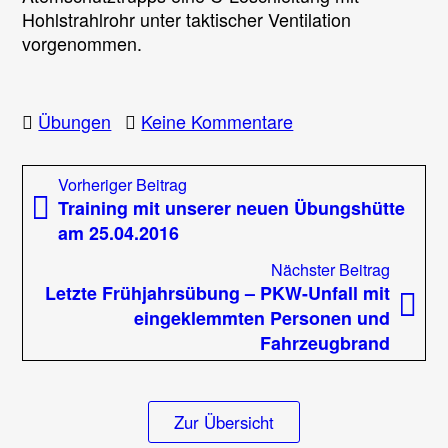
Hohlstrahlrohr unter taktischer Ventilation
vorgenommen.
zu
Übungen
Keine Kommentare
Allgemeine
Übung
Beitragsnavigation
Vorheriger
Vorheriger Beitrag
im
Beitrag:
Training mit unserer neuen Übungshütte
Ortsgebiet
am 25.04.2016
am
30.05.2016
Nächst
Nächster Beitrag
Beitrag
Letzte Frühjahrsübung – PKW-Unfall mit
eingeklemmten Personen und
Fahrzeugbrand
Zur Übersicht