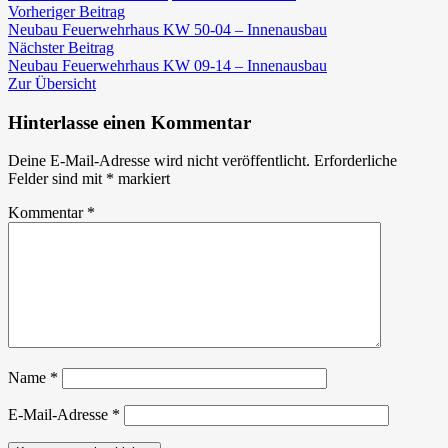
Beitragsnavigation
Vorheriger
Neubau
Vorheriger Beitrag
Beitrag:
Feuerwehrhaus
Neubau Feuerwehrhaus KW 50-04 – Innenausbau
Nächster
KW
Nächster Beitrag
Beitrag:
05-
Neubau Feuerwehrhaus KW 09-14 – Innenausbau
08
Zur Übersicht
–
Innenausbau
Hinterlasse einen Kommentar
Deine E-Mail-Adresse wird nicht veröffentlicht.
Erforderliche
Felder sind mit
*
markiert
Kommentar
*
Name
*
E-Mail-Adresse
*