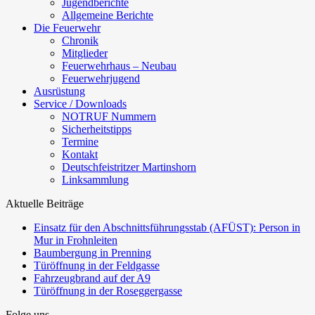
Jugendberichte
Allgemeine Berichte
Die Feuerwehr
Chronik
Mitglieder
Feuerwehrhaus – Neubau
Feuerwehrjugend
Ausrüstung
Service / Downloads
NOTRUF Nummern
Sicherheitstipps
Termine
Kontakt
Deutschfeistritzer Martinshorn
Linksammlung
Aktuelle Beiträge
Einsatz für den Abschnittsführungsstab (AFÜST): Person in
Mur in Frohnleiten
Baumbergung in Prenning
Türöffnung in der Feldgasse
Fahrzeugbrand auf der A9
Türöffnung in der Roseggergasse
Folge uns