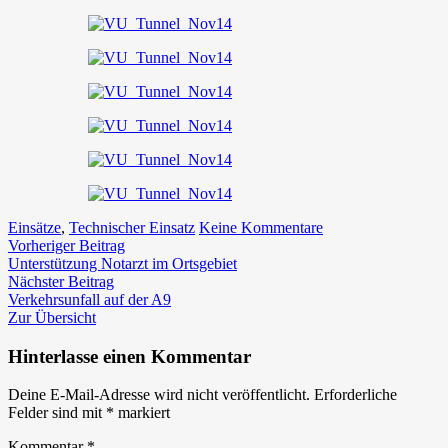
zu
Einsätze
,
Technischer Einsatz
Keine Kommentare
Beitragsnavigation
Vorheriger
PKW-
Vorheriger Beitrag
Beitrag:
Unfall
Unterstützung Notarzt im Ortsgebiet
Nächster
im
Nächster Beitrag
Beitrag:
Schartnerkogeltunn
Verkehrsunfall auf der A9
Zur Übersicht
Hinterlasse einen Kommentar
Deine E-Mail-Adresse wird nicht veröffentlicht.
Erforderliche
Felder sind mit
*
markiert
Kommentar
*