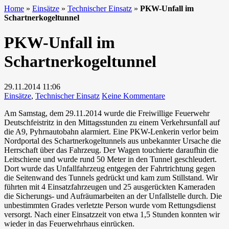
Home
»
Einsätze
»
Technischer Einsatz
»
PKW-Unfall im
Schartnerkogeltunnel
PKW-Unfall im
Schartnerkogeltunnel
29.11.2014
11:06
zu
Einsätze
,
Technischer Einsatz
Keine Kommentare
PKW-
Am Samstag, dem 29.11.2014 wurde die Freiwillige Feuerwehr
Unfall
Deutschfeistritz in den Mittagsstunden zu einem Verkehrsunfall auf
im
die A9, Pyhrnautobahn alarmiert. Eine PKW-Lenkerin verlor beim
Schartnerkogeltunn
Nordportal des Schartnerkogeltunnels aus unbekannter Ursache die
Herrschaft über das Fahrzeug. Der Wagen touchierte daraufhin die
Leitschiene und wurde rund 50 Meter in den Tunnel geschleudert.
Dort wurde das Unfallfahrzeug entgegen der Fahrtrichtung gegen
die Seitenwand des Tunnels gedrückt und kam zum Stillstand. Wir
führten mit 4 Einsatzfahrzeugen und 25 ausgerückten Kameraden
die Sicherungs- und Aufräumarbeiten an der Unfallstelle durch. Die
unbestimmten Grades verletzte Person wurde vom Rettungsdienst
versorgt. Nach einer Einsatzzeit von etwa 1,5 Stunden konnten wir
wieder in das Feuerwehrhaus einrücken.