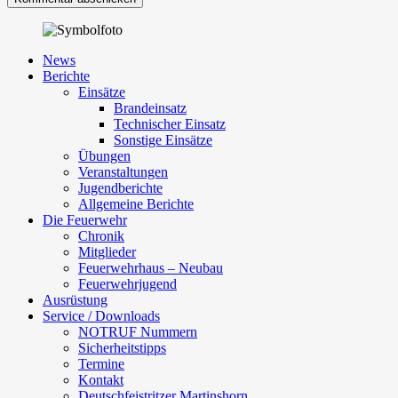
News
Berichte
Einsätze
Brandeinsatz
Technischer Einsatz
Sonstige Einsätze
Übungen
Veranstaltungen
Jugendberichte
Allgemeine Berichte
Die Feuerwehr
Chronik
Mitglieder
Feuerwehrhaus – Neubau
Feuerwehrjugend
Ausrüstung
Service / Downloads
NOTRUF Nummern
Sicherheitstipps
Termine
Kontakt
Deutschfeistritzer Martinshorn