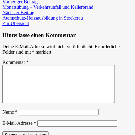
Beitragsnavigation
Vorheriger
Abschnittsübung
Vorheriger Beitrag
Beitrag:
in
Monatsübung – Verkehrsunfall und Kellerbrand
Nächster
Frohnleiten
Nächster Beitrag
Beitrag:
Atemschutz-Heissausbildung in Stockerau
Zur Übersicht
Hinterlasse einen Kommentar
Deine E-Mail-Adresse wird nicht veröffentlicht.
Erforderliche
Felder sind mit
*
markiert
Kommentar
*
Name
*
E-Mail-Adresse
*