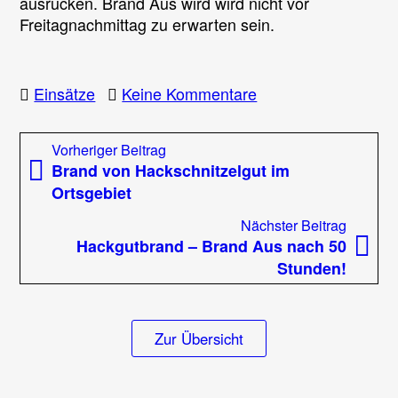
ausrücken. Brand Aus wird wird nicht vor
Freitagnachmittag zu erwarten sein.
zu
Einsätze
Keine Kommentare
Auch
nach
Beitragsnavigation
Vorheriger
Vorheriger Beitrag
36-
Beitrag:
Brand von Hackschnitzelgut im
stündigem
Ortsgebiet
Löscheinsatz
kein
Nächst
Nächster Beitrag
Brand
Beitrag
Hackgutbrand – Brand Aus nach 50
Aus
Stunden!
Zur Übersicht