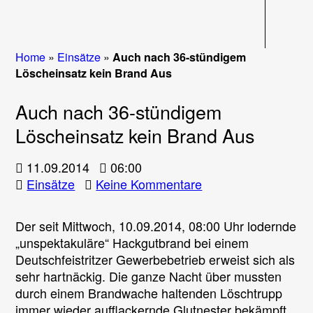
Navigati
Home
»
Einsätze
»
Auch nach 36-stündigem
Löscheinsatz kein Brand Aus
Auch nach 36-stündigem
Löscheinsatz kein Brand Aus
11.09.2014
06:00
zu
Einsätze
Keine Kommentare
Auch
nach
Der seit Mittwoch, 10.09.2014, 08:00 Uhr lodernde
36-
„unspektakuläre“ Hackgutbrand bei einem
stündigem
Deutschfeistritzer Gewerbebetrieb erweist sich als
Löscheinsatz
sehr hartnäckig. Die ganze Nacht über mussten
kein
durch einem Brandwache haltenden Löschtrupp
Brand
immer wieder aufflackernde Glutnester bekämpft