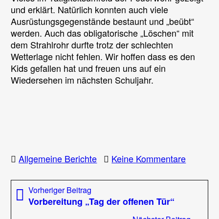
und erklärt. Natürlich konnten auch viele
Ausrüstungsgegenstände bestaunt und „beübt“
werden. Auch das obligatorische „Löschen“ mit
dem Strahlrohr durfte trotz der schlechten
Wetterlage nicht fehlen. Wir hoffen dass es den
Kids gefallen hat und freuen uns auf ein
Wiedersehen im nächsten Schuljahr.
zu
Allgemeine Berichte
Keine Kommentare
Lehraus
der
Beitragsnavigation
Vorheriger
Vorheriger Beitrag
Volkssc
Beitrag:
Vorbereitung „Tag der offenen Tür“
Deutschf
Nächst
Nächster Beitrag