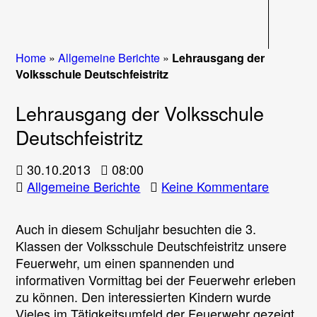
Navigati
Home
»
Allgemeine Berichte
»
Lehrausgang der
Volksschule Deutschfeistritz
Lehrausgang der Volksschule
Deutschfeistritz
30.10.2013
08:00
zu
Allgemeine Berichte
Keine Kommentare
Lehraus
der
Auch in diesem Schuljahr besuchten die 3.
Volkssc
Klassen der Volksschule Deutschfeistritz unsere
Deutschf
Feuerwehr, um einen spannenden und
informativen Vormittag bei der Feuerwehr erleben
zu können. Den interessierten Kindern wurde
Vieles im Tätigkeitsumfeld der Feuerwehr gezeigt