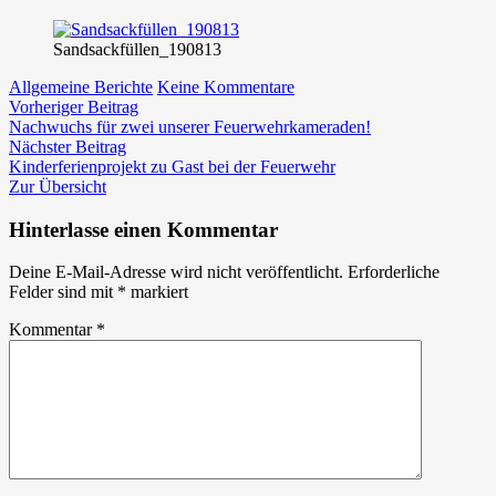
Sandsackfüllen_190813
zu
Allgemeine Berichte
Keine Kommentare
Beitragsnavigation
Vorheriger
Auffüllen
Vorheriger Beitrag
Beitrag:
des
Nachwuchs für zwei unserer Feuerwehrkameraden!
Nächster
Sandsacklagers
Nächster Beitrag
Beitrag:
Kinderferienprojekt zu Gast bei der Feuerwehr
Zur Übersicht
Hinterlasse einen Kommentar
Deine E-Mail-Adresse wird nicht veröffentlicht.
Erforderliche
Felder sind mit
*
markiert
Kommentar
*