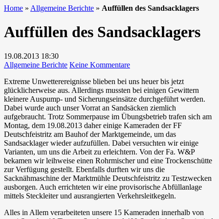
Home
»
Allgemeine Berichte
»
Auffüllen des Sandsacklagers
Auffüllen des Sandsacklagers
19.08.2013
18:30
zu
Allgemeine Berichte
Keine Kommentare
Auffüllen
Extreme Unwetterereignisse blieben bei uns heuer bis jetzt
des
glücklicherweise aus. Allerdings mussten bei einigen Gewittern
Sandsacklagers
kleinere Auspump- und Sicherungseinsätze durchgeführt werden.
Dabei wurde auch unser Vorrat an Sandsäcken ziemlich
aufgebraucht. Trotz Sommerpause im Übungsbetrieb trafen sich am
Montag, dem 19.08.2013 daher einige Kameraden der FF
Deutschfeistritz am Bauhof der Marktgemeinde, um das
Sandsacklager wieder aufzufüllen. Dabei versuchten wir einige
Varianten, um uns die Arbeit zu erleichtern. Von der Fa. W&P
bekamen wir leihweise einen Rohrmischer und eine Trockenschütte
zur Verfügung gestellt. Ebenfalls durften wir uns die
Sacknähmaschine der Marktmühle Deutschfeistritz zu Testzwecken
ausborgen. Auch errichteten wir eine provisorische Abfüllanlage
mittels Steckleiter und ausrangierten Verkehrsleitkegeln.
Alles in Allem verarbeiteten unsere 15 Kameraden innerhalb von