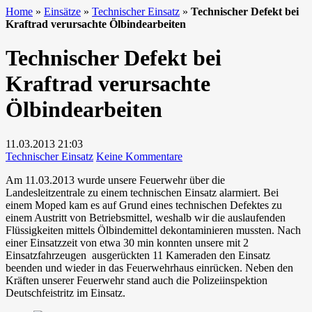
Home
»
Einsätze
»
Technischer Einsatz
»
Technischer Defekt bei
Kraftrad verursachte Ölbindearbeiten
Technischer Defekt bei
Kraftrad verursachte
Ölbindearbeiten
11.03.2013
21:03
zu
Technischer Einsatz
Keine Kommentare
Technischer
Am 11.03.2013 wurde unsere Feuerwehr über die
Defekt
Landesleitzentrale zu einem technischen Einsatz alarmiert. Bei
bei
einem Moped kam es auf Grund eines technischen Defektes zu
Kraftrad
einem Austritt von Betriebsmittel, weshalb wir die auslaufenden
verursachte
Flüssigkeiten mittels Ölbindemittel dekontaminieren mussten. Nach
Ölbindearbeiten
einer Einsatzzeit von etwa 30 min konnten unsere mit 2
Einsatzfahrzeugen ausgerückten 11 Kameraden den Einsatz
beenden und wieder in das Feuerwehrhaus einrücken. Neben den
Kräften unserer Feuerwehr stand auch die Polizeiinspektion
Deutschfeistritz im Einsatz.