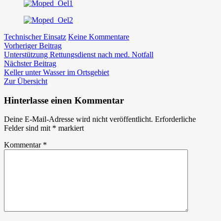
zu
Technischer Einsatz
Keine Kommentare
Beitragsnavigation
Vorheriger
Technischer
Vorheriger Beitrag
Beitrag:
Defekt
Unterstützung Rettungsdienst nach med. Notfall
Nächster
bei
Nächster Beitrag
Beitrag:
Kraftrad
Keller unter Wasser im Ortsgebiet
verursachte
Zur Übersicht
Ölbindearbeiten
Hinterlasse einen Kommentar
Deine E-Mail-Adresse wird nicht veröffentlicht.
Erforderliche
Felder sind mit
*
markiert
Kommentar
*