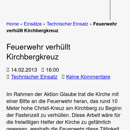
Navigati
Home
»
Einsätze
»
Technischer Einsatz
»
Feuerwehr
verhüllt Kirchbergkreuz
Feuerwehr verhüllt
Kirchbergkreuz
14.02.2013
16:00
zu
Technischer Einsatz
Keine Kommentare
Feuerwe
verhüllt
Im Rahmen der Aktion Glaube trat die Kirche mit
Kirchbe
einer Bitte an die Feuerwehr heran, das rund 10
Meter hohe Christi-Kreuz am Kirchberg zu Beginn
der Fastenzeit zu verhüllen. Diese Arbeit wäre für
die freiwilligen Helfer der Kirche zu gefährlich
gewesen, weshalb die Feuerwehr diese Tätigkeit