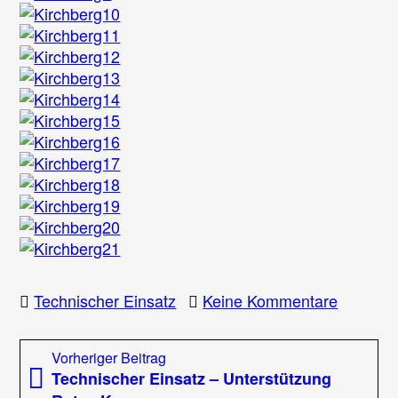
zu
Technischer Einsatz
Keine Kommentare
Feuerwe
verhüllt
Beitragsnavigation
Vorheriger
Vorheriger Beitrag
Kirchbe
Beitrag:
Technischer Einsatz – Unterstützung