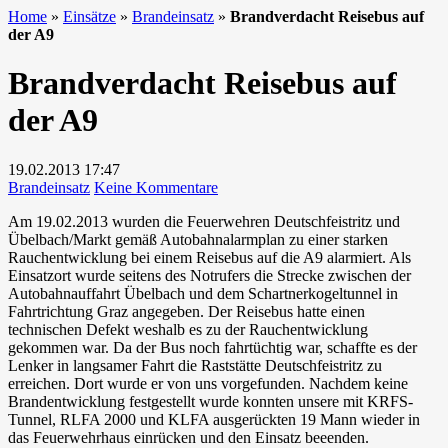
Home
»
Einsätze
»
Brandeinsatz
»
Brandverdacht Reisebus auf
der A9
Brandverdacht Reisebus auf
der A9
19.02.2013
17:47
zu
Brandeinsatz
Keine Kommentare
Brandverdacht
Am 19.02.2013 wurden die Feuerwehren Deutschfeistritz und
Reisebus
Übelbach/Markt gemäß Autobahnalarmplan zu einer starken
auf
Rauchentwicklung bei einem Reisebus auf die A9 alarmiert. Als
der
Einsatzort wurde seitens des Notrufers die Strecke zwischen der
A9
Autobahnauffahrt Übelbach und dem Schartnerkogeltunnel in
Fahrtrichtung Graz angegeben. Der Reisebus hatte einen
technischen Defekt weshalb es zu der Rauchentwicklung
gekommen war. Da der Bus noch fahrtüchtig war, schaffte es der
Lenker in langsamer Fahrt die Raststätte Deutschfeistritz zu
erreichen. Dort wurde er von uns vorgefunden. Nachdem keine
Brandentwicklung festgestellt wurde konnten unsere mit KRFS-
Tunnel, RLFA 2000 und KLFA ausgerückten 19 Mann wieder in
das Feuerwehrhaus einrücken und den Einsatz beeenden.