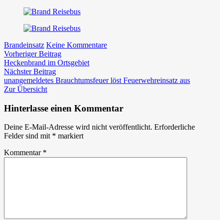
zu
Brandeinsatz
Keine Kommentare
Beitragsnavigation
Vorheriger
Brandverdacht
Vorheriger Beitrag
Beitrag:
Reisebus
Heckenbrand im Ortsgebiet
Nächster
auf
Nächster Beitrag
Beitrag:
der
unangemeldetes Brauchtumsfeuer löst Feuerwehreinsatz aus
A9
Zur Übersicht
Hinterlasse einen Kommentar
Deine E-Mail-Adresse wird nicht veröffentlicht.
Erforderliche
Felder sind mit
*
markiert
Kommentar
*