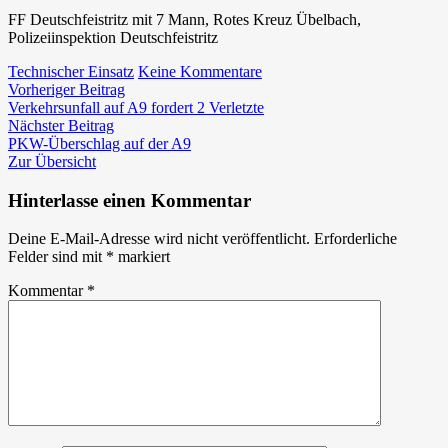
FF Deutschfeistritz mit 7 Mann, Rotes Kreuz Übelbach,
Polizeiinspektion Deutschfeistritz
zu
Technischer Einsatz
Keine Kommentare
Beitragsnavigation
Vorheriger
Schwerer
Vorheriger Beitrag
Beitrag:
Verkehrsunfall
Verkehrsunfall auf A9 fordert 2 Verletzte
Nächster
im
Nächster Beitrag
Beitrag:
Ortsgebiet
PKW-Überschlag auf der A9
Zur Übersicht
Hinterlasse einen Kommentar
Deine E-Mail-Adresse wird nicht veröffentlicht.
Erforderliche
Felder sind mit
*
markiert
Kommentar
*