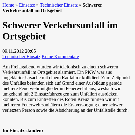
Home
»
Einsätze
»
Technischer Einsatz
»
Schwerer
Verkehrsunfall im Ortsgebiet
Schwerer Verkehrsunfall im
Ortsgebiet
09.11.2012
20:05
zu
Technischer Einsatz
Keine Kommentare
Schwerer
Am Freitagabend wurden wir telefonisch zu einem schweren
Verkehrsunfall
Verkehrsunfall im Ortsgebiet alarmiert. Ein PKW war aus
im
ungeklärter Ursache mit einem Radfahrer kollidiert. Zum Zeitpunkt
Ortsgebiet
des Unfalles befanden sich auf Grund einer Ausbildung gerade
mehrere Feuerwehrmitglieder im Feuerwehrhaus, weshalb wir
umgehend mit 2 Einsatzfahrzeugen zum Unfallort ausrücken
konnten. Bis zum Eintreffen des Roten Kreuz führten wir mit
mehreren Feuerwehrsanitätern die Erstversorgung einer schwer
verletzten Person sowie die Absicherung an der Unfallstelle durch.
Im Einsatz standen: