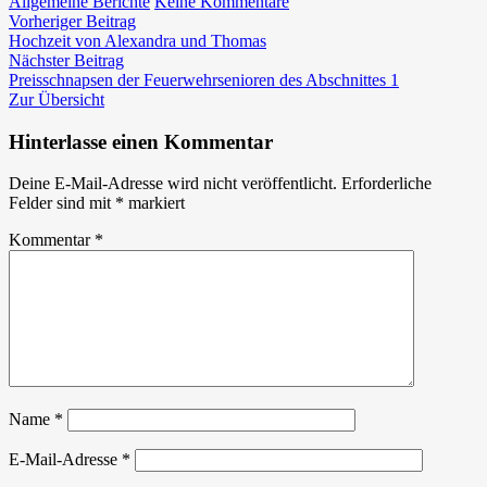
zu
Allgemeine Berichte
Keine Kommentare
Beitragsnavigation
Vorheriger
Hochzeit
Vorheriger Beitrag
Beitrag:
von
Hochzeit von Alexandra und Thomas
Nächster
Katharina
Nächster Beitrag
Beitrag:
und
Preisschnapsen der Feuerwehrsenioren des Abschnittes 1
Alexander
Zur Übersicht
Hinterlasse einen Kommentar
Deine E-Mail-Adresse wird nicht veröffentlicht.
Erforderliche
Felder sind mit
*
markiert
Kommentar
*
Name
*
E-Mail-Adresse
*