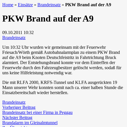
Home
»
Einsätze
»
Brandeinsatz
»
PKW Brand auf der A9
PKW Brand auf der A9
09.10.2011
10:32
Brandeinsatz
Um 10:32 Uhr wurden wir gemeinsam mit der Feuerwehr
Friesach/Wörth gemäß Autobahnalarmplan zu einem PKW Brand
auf die A9 beim Knoten Deutschfeistritz in Fahrtrichtung Bruck
alarmiert. Der Entstehungsbrand konnte vor dem Eintreffen der
Feuerwehr durch den Fahrzeugbesitzer gelöscht werden, sodaß für
uns keine Hilfeleistung notwendig war.
Die mit RLFA 2000, KRFS-Tunnel und KLFA ausgerückten 19
Mann unserer Wehr konnten somit nach ca. einer halben Stunde die
Einsatzbereitschaft wieder herstellen.
Brandeinsatz
Beitragsnavigation
Vorheriger
Vorheriger Beitrag
Beitrag:
Brandeinsatz bei einer Firma in Peggau
Nächster
Nächster Beitrag
Beitrag:
Brandalarm im Gleinalmtunnel